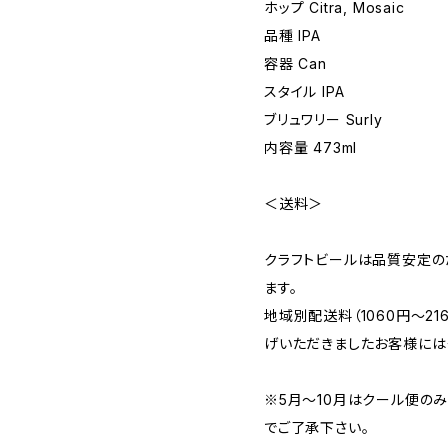
ホップ Citra, Mosaic
品種 IPA
容器 Can
スタイル IPA
ブリュワリー Surly
内容量 473ml
＜送料＞
クラフトビールは品質安定の
ます。
地域別配送料（1060円～2
げいただきましたお客様には
※5月～10月はクール便の
でご了承下さい。