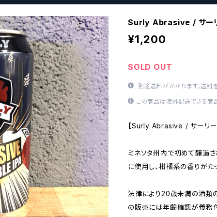
Surly Abrasive /
¥1,200
SOLD OUT
別途送料がかかります。
送料
この商品は海外配送できる商品
【Surly Abrasive / サ
ミネソタ州内で初めて醸造されたD
に使用し、柑橘系の香りがた
法律により20歳未満の酒類
の販売には年齢確認が義務付