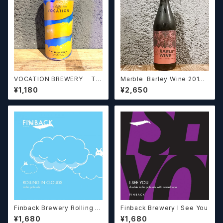
VOCATION BREWERY Tw
Marble Barley Wine 2019 /
isted Sour Valencia & Bloo
マーブル バーレーワイン2019
¥1,180
¥2,650
d Orange Sour ヴォケーショ
ン ツイステッドサワー バレンシ
ア&ブラッドオレンジ サワー 4.
5%【クラフトビールシザーズ】
Finback Brewery Rolling In
Finback Brewery I See You
Clouds
¥1,680
¥1,680