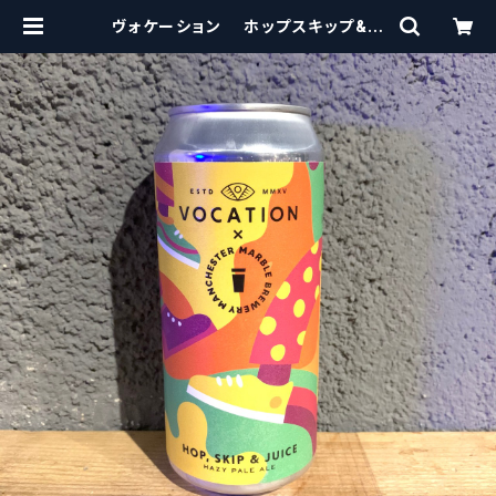
ヴォケーション ホップスキップ&ジ
ュース / Vocation Hop, Skip & J
uice Hazy Pale Ale【クラフトビー
ルシザーズ】 | craftbeerscissor
s