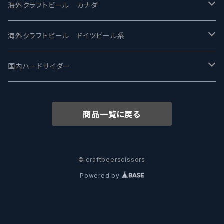
忽布古丹醸造 - HOP KOTAN
Fair State フェアステイト
ワイルドチャイルド - Wilde Child
Heart Of Darkness - ハートオブダークネス
ROCKY RIDGE - ロッキーリッジ
海外クラフトビール カナダ
ワイマーケットブルーイング Y.Market Brewing
Lagunitas ラグニタス
BrewDog Brewery - ブリュードッグ
Carbon brews -カーボン
BODRIGGY BREWING ボッドリッジー
Jackie O's ジャッキーオーズ
海外クラフトビール ドイツビール系
志賀高原ビール - SIGAKOGEN
FirestoneWalker ファイアストーン
The Flying Inn / ザ フライイング イン
TAIHU - タイフー
CO-CONSPIRATORS コ・コンスピレーターズ
Westbrook ウェストブルック
Karmeliten カーメリテン
国内ハードサイダー
OUTSIDER - アウトサイダーブルーイング
Stone ストーン
To Øl / トゥ・オール
SUNMAI - サンマイ
アーバノートブリューイング Urbanaut
HOWE SOUND ハウサウンド
Schöfferhofer シェッファーホッファー
サノバスミス / Son of the Smith
商品一覧に戻る
箕面ビール - MINOH BEER
Mikkeller ミッケラー
Lambiek Fabriek - ファブリーク
Behemoth - ベヒーモス
Deep Creek Brewing Co.
Strathcona ストラスコナ
Früh フリュー
サンクトガーレン - Sankt Gallen
Hop Nation ホップネーション
Marble / マーブル
8 Wired エイトワイアード
ODIN BREWING オディン
Plank プランク
© craftbeerscissors
Powered by
ウェストコーストブルーイング -WCB
Brewski ブリュースキー
Buxton - バクストン
Isthmus イスムス
Electric Bicycle エレクトリックバイシクル
Tucher トゥーハー
いわて蔵ビール - IWATEKURABEER
【LHG】Left Handed Giant レフト
Omnipollo - オムニポーロ
Parrotdog パロットドッグ
Laga Biere ラガビエール
Ganstaller ゲンスタラー