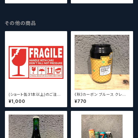
その他の商品
(ショート缶31本以上)のご注文
《秋》カーボン ブルース クレイ
の場合いこちらをご購入くださ
ジーリッチルプリンズ Carbo
¥1,000
¥770
い。 【クラフトビール】
n Brews Crazy rich Lupulin
s【クラフトビール】