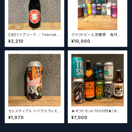
【池】ファブリーク ／ Fabriek
クラフトビール定期便 毎月厳
Oude Kriek Jart - Elle 37
選したクラフトビールをお届けし
¥2,210
¥10,000
5ml
ます。（10本～12本）
セレスティアル ベイブスウィズ
★ギフトセット7000円★（お好
ザパワー / Celestial Beerwo
みに合わせて5～8本チョイスさ
¥1,970
¥7,000
rks Babes With the Power
せていただきます）【クラフトビー
ル】