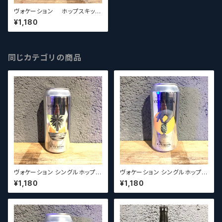
ヴォケーション ホップスキップ
&ジュース / Vocation Hop, S
¥1,180
kip & Juice Hazy Pale Ale
【クラフトビールシザーズ】
同じカテゴリの商品
ヴォケーション シングルホップシ
ヴォケーション シングルホップシ
ョーケース シトラ / Vocation S
ョーケース シムコー / Vocatio
¥1,180
¥1,180
ingle Hop Showcase Serie
n Single Hop Showcase: S
s One: Citra Edition【クラフト
eries One Simcoe Edition
ビールシザーズ】
【クラフトビールシザーズ】