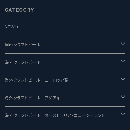
CATEGORY
NEW！！
国内クラフトビール
UCHU BREWING -うちゅうブルーイング
海外クラフトビール
バテレ -VERTERE
Modern Times モダンタイムズ
海外クラフトビール ヨーロッパ系
2nd Story Ale Works -セカンドストーリー
Maui マウイ
UnBarred -アンバード
海外クラフトビール アジア系
ビアへるん - Beer Hearn
Toppling Goliath トップリンゴライアス
SAIREN /サイレン
gweilo-鬼佬 グウァイロ
海外クラフトビール オーストラリア・ニュージーランド