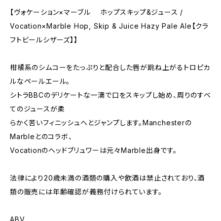
【ヴォケーション×マーブル ホップスキップ&ジュース /
Vocation×Marble Hop, Skip & Juice Hazy Pale Ale【クラ
フトビールシザーズ】】
柑橘系のシムコーをたっぷりと配合した唇が跳ね上がるトロピカ
ルなペールエール。
シトラBBCのデリケートな一滴で口をスキップし始め、周りのすべ
てのジュースが柔
らかく苦いフィニッシュへとジャンプします。Manchesterの
Marbleとのコラボ、
Vocationのヘッドブリュワーは元々Marble出身です。
法律により20歳未満の酒類の購入や飲酒は禁止されており、酒
類の販売には年齢確認が義務付けられています。
ABV