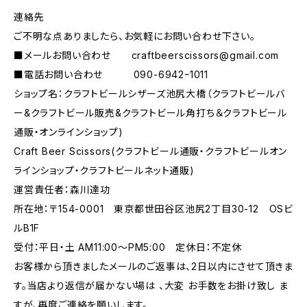
連絡先
ご不明な点ありましたら、お気軽にお問い合わせ下さい。
■メールお問い合わせ
craftbeerscissors@gmail.com
■電話お問い合わせ 090-6942ｰ1011
ショップ名：クラフトビールシザーズ池尻大橋（クラフトビールバ
ー&クラフトビール販売&クラフトビール角打ち＆クラフトビール
通販・オンラインショップ)
Craft Beer Scissors(クラフトビール通販・クラフトビールオン
ラインショップ・クラフトビールネット通販)
運営責任者：森川達功
所在地：〒154-0001 東京都世田谷区池尻2丁目30-12 OSビ
ルB1F
受付：平日・土 AM11:00～PM5:00 定休日：不定休
お客様から頂きましたメールのご返事は、2日以内にさせて頂きま
す。当店より返信が届かない場は 、大変 お手数をお掛け致し ま
すが、再度ご連絡を願いします。