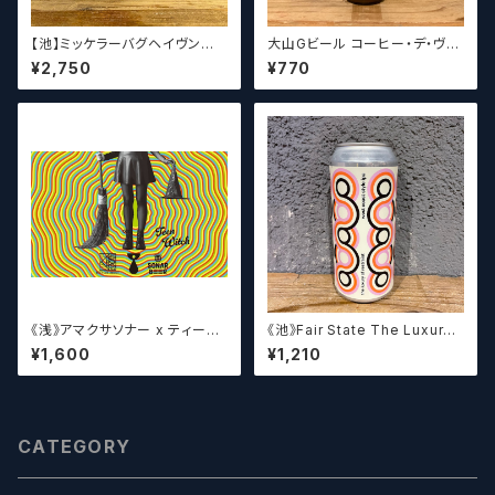
【池】ミッケラーバグヘイヴン
大山Gビール コーヒー・デ・ヴァ
ルードペッシュ Mikkeller Bag
イス【クラフトビール】
¥2,750
¥770
haven Ruud Peesch
《浅》アマクサソナー x ティーン
《池》Fair State The Luxury
エイジ x ウィッチクラフト / Am
of Restraint / フェアステイト
¥1,600
¥1,210
akusa sonar x Teenage Br
ザ ラグジュアリー オブ リストレ
ewing ×WITCH CRAFT Tee
イント【クラフトビールシザーズ】
n Witch 【クラフトビールシザー
ズ】
CATEGORY