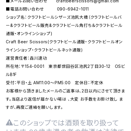
■メールお問い合わせ
craftbeerscissors@gmail.com
■電話お問い合わせ 090-6942ｰ1011
ショップ名：クラフトビールシザーズ池尻大橋（クラフトビールバ
ー&クラフトビール販売&クラフトビール角打ち＆クラフトビール
通販・オンラインショップ)
Craft Beer Scissors(クラフトビール通販・クラフトビールオン
ラインショップ・クラフトビールネット通販)
運営責任者：森川達功
所在地：〒154-0001 東京都世田谷区池尻2丁目30-12 OSビ
ルB1F
受付：平日・土 AM11:00～PM5:00 定休日：不定休
お客様から頂きましたメールのご返事は、2日以内にさせて頂きま
す。当店より返信が届かない場は 、大変 お手数をお掛け致し ま
すが、再度ご連絡を願いします。
このショップでは酒類を取り扱って