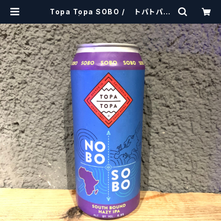
Topa Topa SOBO / トパトパ
ソボ | craftbeerscissors