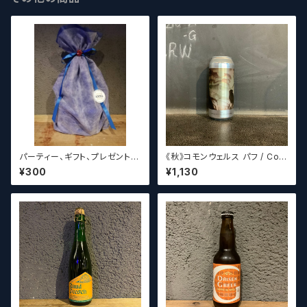
パーティー、ギフト、プレゼント、
《秋》コモンウェルス パフ / Com
お中元、お歳暮、結婚祝い等の
monwealth Puff 【クラフトビ
¥300
¥1,130
贈り物やお祝いに！
ールシザーズ】