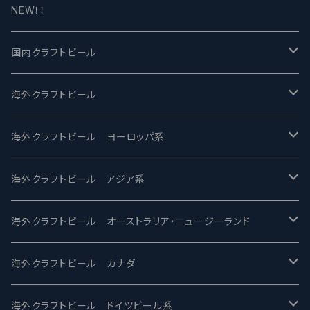
NEW！！
国内クラフトビール
UCHU BREWING -うちゅうブルーイング
海外クラフトビール
バテレ -VERTERE
Modern Times モダンタイムズ
海外クラフトビール ヨーロッパ系
2nd Story Ale Works -セカンドストーリー
Maui マウイ
UnBarred -アンバード
海外クラフトビール アジア系
ビアへるん - Beer Hearn
Toppling Goliath トップリンゴライアス
SAIREN /サイレン
gweilo-鬼佬 グウァイロ
海外クラフトビール オーストラリア・ニュージーランド
忽布古丹醸造 - HOP KOTAN
Fair State フェアステイト
ワイルドチャイルド - Wilde Child
Heart Of Darkness - ハートオブダークネス
ROCKY RIDGE - ロッキーリッジ
海外クラフトビール カナダ
ワイマーケットブルーイング Y.Market Brewing
Lagunitas ラグニタス
BrewDog Brewery - ブリュードッグ
Carbon brews -カーボン
BODRIGGY BREWING ボッドリッジー
Jackie O's ジャッキーオーズ
海外クラフトビール ドイツビール系