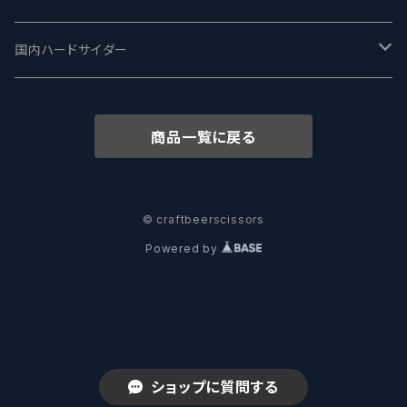
志賀高原ビール - SIGAKOGEN
FirestoneWalker ファイアストーン
The Flying Inn / ザ フライイング イン
TAIHU - タイフー
CO-CONSPIRATORS コ・コンスピレーターズ
Westbrook ウェストブルック
Karmeliten カーメリテン
国内ハードサイダー
OUTSIDER - アウトサイダーブルーイング
Stone ストーン
To Øl / トゥ・オール
SUNMAI - サンマイ
アーバノートブリューイング Urbanaut
HOWE SOUND ハウサウンド
Schöfferhofer シェッファーホッファー
サノバスミス / Son of the Smith
商品一覧に戻る
箕面ビール - MINOH BEER
Mikkeller ミッケラー
Lambiek Fabriek - ファブリーク
Behemoth - ベヒーモス
Deep Creek Brewing Co.
Strathcona ストラスコナ
Früh フリュー
サンクトガーレン - Sankt Gallen
Hop Nation ホップネーション
Marble / マーブル
8 Wired エイトワイアード
ODIN BREWING オディン
Plank プランク
© craftbeerscissors
Powered by
ウェストコーストブルーイング -WCB
Brewski ブリュースキー
Buxton - バクストン
Isthmus イスムス
Electric Bicycle エレクトリックバイシクル
Tucher トゥーハー
いわて蔵ビール - IWATEKURABEER
【LHG】Left Handed Giant レフト
Omnipollo - オムニポーロ
Parrotdog パロットドッグ
Laga Biere ラガビエール
Ganstaller ゲンスタラー
大山Gビール -Daisen G Beer
Burley -バーリーオーク
Sandford Orchards - オーチャード
Dainton デイントン
LTM レ トロワ ムスクテール
ショップに質問する