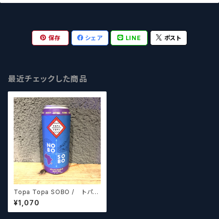
保存
シェア
LINE
ポスト
最近チェックした商品
Topa Topa SOBO / トパト
パ ソボ
¥1,070