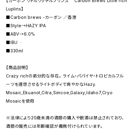
【カーボン リトルリッチルプリンズ Carbon Brews Little rich
Luplins】
■Carbon brews -カーボン ／香港
■Style→HAZY IPA
■ABV→6.0%
■IBU ‐
■330ml
【商品説明】
Crazy richの弟分的な存在。 ライム・パパイヤ・トロピカルフル
ーツを連想させるライトボディで爽やかなHazy.
Mosaic,Ekuanot,Citra,Simcoe,Galaxy,Idaho7,Cryo
Mosaicを使用
※法律により20歳未満の酒類の購入や飲酒は禁止されており、
酒類の販売には年齢確認が義務付けられています。