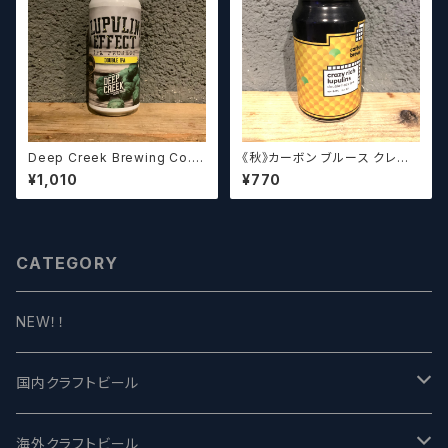
Deep Creek Brewing Co. L
《秋》カーボン ブルース クレイ
upulin Effect ディープクリ
ジーリッチルプリンズ Carbo
¥1,010
¥770
ーク ルプリン エフェクト
n Brews Crazy rich Lupulin
s【クラフトビール】
CATEGORY
NEW！！
国内クラフトビール
UCHU BREWING -うちゅうブルーイング
海外クラフトビール