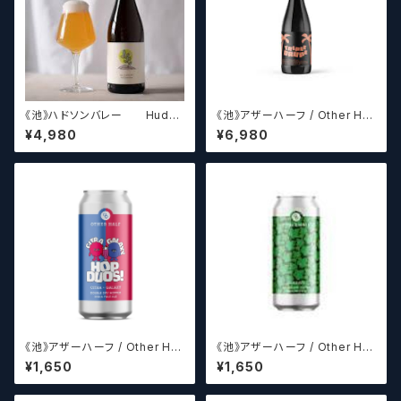
《池》ハドソンバレー Hudso
《池》アザーハーフ / Other Hal
n Valley Blossom
f Brewing Triple Drupe【ク
¥4,980
¥6,980
ラフトビールシザーズ】
《池》アザーハーフ / Other Hal
《池》アザーハーフ / Other Hal
f Brewing Hop Duos! - Citr
f Brewing Dank Ivy【クラフト
¥1,650
¥1,650
a + Galaxy 【クラフトビールシ
ビールシザーズ】
ザーズ】