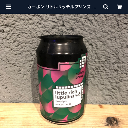
カーボン リトルリッチルプリンズ C
arbon Brews Little rich Luplin
s【クラフトビール】 | craftbeersci
ssors