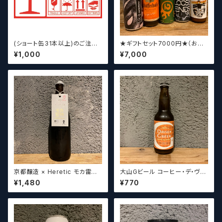
(ショート缶31本以上)のご注文
★ギフトセット7000円★（お好
の場合いこちらをご購入くださ
みに合わせて5～8本チョイスさ
¥1,000
¥7,000
い。 【クラフトビール】
せていただきます）【クラフトビー
ル】
京都醸造 × Heretic モカ雷神 /
大山Gビール コーヒー・デ・ヴァ
Kyoto × Heretic MOCHA T
イス【クラフトビール】
¥1,480
¥770
HUNDER【クラフトビールシザ
ーズ】