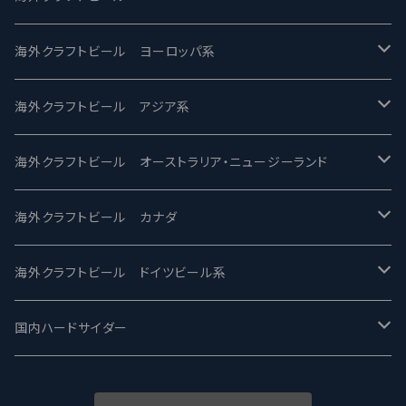
バテレ -VERTERE
Modern Times モダンタイムズ
海外クラフトビール ヨーロッパ系
2nd Story Ale Works -セカンドストーリー
Maui マウイ
UnBarred -アンバード
海外クラフトビール アジア系
ビアへるん - Beer Hearn
Toppling Goliath トップリンゴライアス
SAIREN /サイレン
gweilo-鬼佬 グウァイロ
海外クラフトビール オーストラリア・ニュージーランド
忽布古丹醸造 - HOP KOTAN
Fair State フェアステイト
ワイルドチャイルド - Wilde Child
Heart Of Darkness - ハートオブダークネス
ROCKY RIDGE - ロッキーリッジ
海外クラフトビール カナダ
ワイマーケットブルーイング Y.Market Brewing
Lagunitas ラグニタス
BrewDog Brewery - ブリュードッグ
Carbon brews -カーボン
BODRIGGY BREWING ボッドリッジー
Jackie O's ジャッキーオーズ
海外クラフトビール ドイツビール系
志賀高原ビール - SIGAKOGEN
FirestoneWalker ファイアストーン
The Flying Inn / ザ フライイング イン
TAIHU - タイフー
CO-CONSPIRATORS コ・コンスピレーターズ
Westbrook ウェストブルック
Karmeliten カーメリテン
国内ハードサイダー
OUTSIDER - アウトサイダーブルーイング
Stone ストーン
To Øl / トゥ・オール
SUNMAI - サンマイ
アーバノートブリューイング Urbanaut
HOWE SOUND ハウサウンド
Schöfferhofer シェッファーホッファー
サノバスミス / Son of the Smith