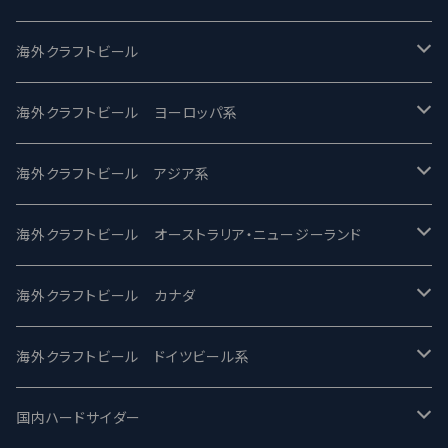
UCHU BREWING -うちゅうブルーイング
海外クラフトビール
バテレ -VERTERE
Modern Times モダンタイムズ
海外クラフトビール ヨーロッパ系
2nd Story Ale Works -セカンドストーリー
Maui マウイ
UnBarred -アンバード
海外クラフトビール アジア系
ビアへるん - Beer Hearn
Toppling Goliath トップリンゴライアス
SAIREN /サイレン
gweilo-鬼佬 グウァイロ
海外クラフトビール オーストラリア・ニュージーランド
忽布古丹醸造 - HOP KOTAN
Fair State フェアステイト
ワイルドチャイルド - Wilde Child
Heart Of Darkness - ハートオブダークネス
ROCKY RIDGE - ロッキーリッジ
海外クラフトビール カナダ
ワイマーケットブルーイング Y.Market Brewing
Lagunitas ラグニタス
BrewDog Brewery - ブリュードッグ
Carbon brews -カーボン
BODRIGGY BREWING ボッドリッジー
Jackie O's ジャッキーオーズ
海外クラフトビール ドイツビール系
志賀高原ビール - SIGAKOGEN
FirestoneWalker ファイアストーン
The Flying Inn / ザ フライイング イン
TAIHU - タイフー
CO-CONSPIRATORS コ・コンスピレーターズ
Westbrook ウェストブルック
Karmeliten カーメリテン
国内ハードサイダー