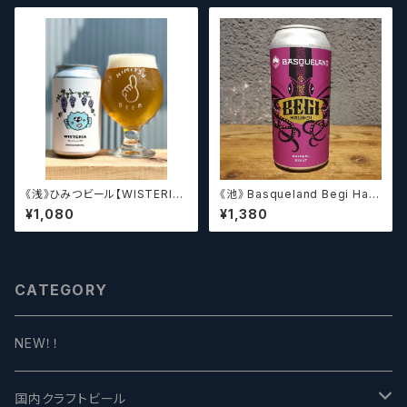
《浅》ひみつビール【WISTERIA】
《池》 Basqueland Begi Hau
／ ウィステリア
ndi ベヒ アウンディ
¥1,080
¥1,380
CATEGORY
NEW！！
国内クラフトビール