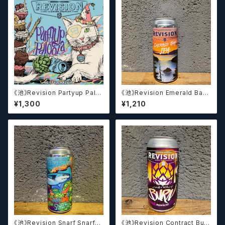
《池》Revision Partyup Palo
《池》Revision Emerald Bay I
oza (473ml) / パーティアップ
PA (473ml) / エメラルド ベイ I
¥1,300
¥1,210
パルーザ
PA
《池》Revision Snarf Snarf
《池》Revision Contract Burn