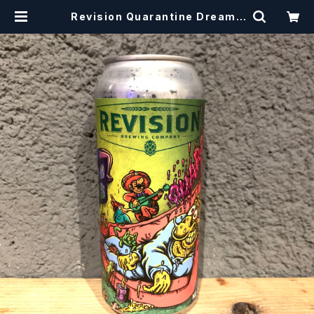
Revision Quarantine Dreams
/ クオランティン ドリームス【クラフト
ビール】 | craftbeerscissors