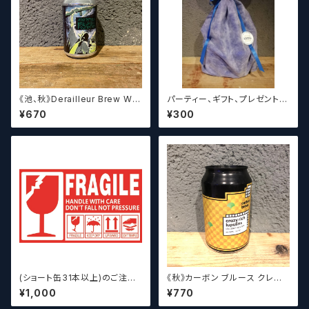
《池、秋》Derailleur Brew Wor
パーティー、ギフト、プレゼント、
ks ANONYMOUS BREWH
お中元、お歳暮、結婚祝い等の
¥670
¥300
OLIC FOUNDATION ディ
贈り物やお祝いに！
レイラブリューワークス
(ショート缶31本以上)のご注文
《秋》カーボン ブルース クレイ
の場合いこちらをご購入くださ
ジーリッチルプリンズ Carbo
¥1,000
¥770
い。 【クラフトビール】
n Brews Crazy rich Lupulin
s【クラフトビール】