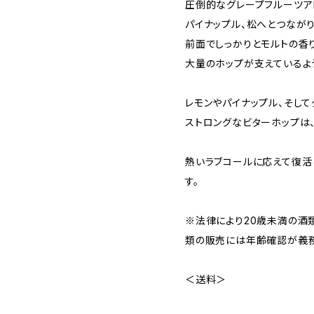
圧倒的なグレープフルーツア
パイナップル、松へとつなが
前面でしっかりとモルトの香
大量のホップが支えているよ
レモンやパイナップル、そし
ストロングなビターホップは、
熱いラブコールに応えて復活
す。
※法律により20歳未満の酒
類の販売には年齢確認が義務
＜送料＞