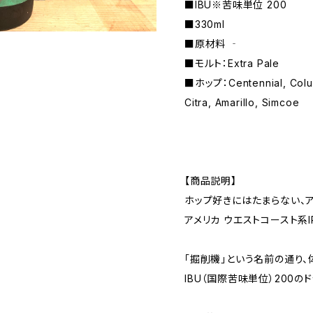
■IBU※苦味単位 200
■330ml
■原材料 ‐
■モルト：Extra Pale
■ホップ：Centennial, Colu
Citra, Amarillo, Simcoe
【商品説明】
ホップ好きにはたまらない、
アメリカ ウエストコースト系I
「掘削機」という名前の通り、
IBU（国際苦味単位）200の