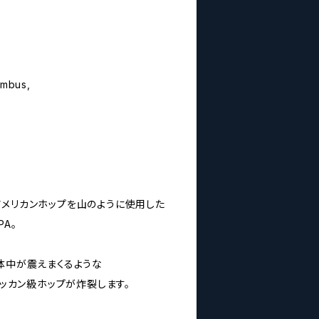
mbus,
アメリカンホップを山のように使用した
PA。
体中が震えまくるような
ドッカン級ホップが炸裂します。