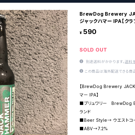
BrewDog Brewery
ジャックハマー IPA【ク
590
¥
SOLD OUT
別途送料がかかります。
送料
この商品は海外配送できる商品
【BrewDog Brewery J
マー IPA】
■ブリュワリー BrewDog 
ランド
■Beer Style→ ウエストコ
■ABV→7.2%