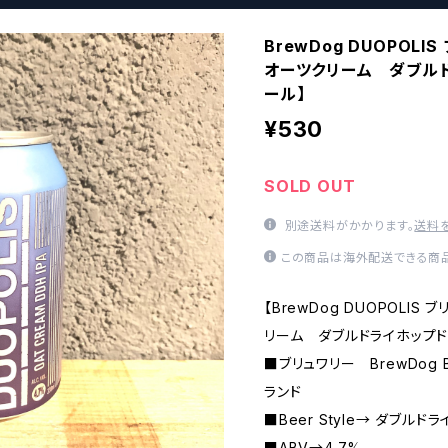
BrewDog DUOPO
オーツクリーム ダブルド
ール】
¥530
SOLD OUT
別途送料がかかります。
送料
この商品は海外配送できる商品
【BrewDog DUOPOLI
リーム ダブルドライホップド 
■ブリュワリー BrewDog 
ランド
■Beer Style→ ダブルド
■ABV→4.7%