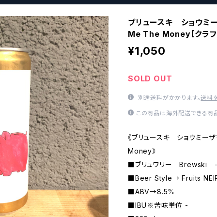
ブリュースキ ショウミーザ
Me The Money【ク
¥1,050
SOLD OUT
別途送料がかかります。
送料
この商品は海外配送できる商品
《ブリュースキ ショウミーザマネ
Money》
■ブリュワリー Brewski 
■Beer Style→ Fruits NEI
■ABV→8.5%
■IBU※苦味単位 -