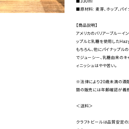
■330ml
■原材料: 麦芽、ホップ、パ
【商品説明】
アメリカのバリアーブルーイン
ップルと乳糖を使用したHaz
もちろん、他にパイナップル
でジューシー、乳糖由来のキ
ィニッシュはやや苦い。
※法律により20歳未満の酒
類の販売には年齢確認が義務
＜送料＞
クラフトビールは品質安定の