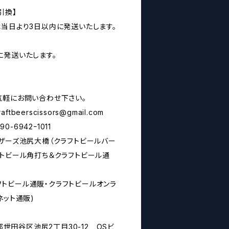
引換】
は当日より3日以内に発送いたします。
に発送いたします。
気軽にお問い合わせ下さい。
raftbeerscissors@gmail.com
6942ｰ1011
シザーズ池尻大橋（クラフトビールバー
フトビール角打ち＆クラフトビール通
rs(クラフトビール通販・クラフトビールオンラ
ネット通販)
京都世田谷区池尻2丁目30-12 OSビ