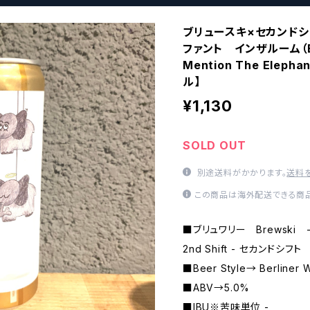
ブリュースキ×セカンドシ
ファント インザルーム（BRE
Mention The Eleph
ル】
¥1,130
SOLD OUT
別途送料がかかります。
送料
この商品は海外配送できる商品
■ブリュワリー Brewski 
2nd Shift - セカンドシフト
■Beer Style→ Berliner 
■ABV→5.0%
■IBU※苦味単位 -