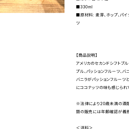
■330ml
■原材料: 麦芽、ホップ、パ
ツ
【商品説明】
アメリカのセカンドシフトブル
プル、パッションフルーツ、バ
バニラがパッションフルーツ
にココナッツの味も感じられ
※法律により20歳未満の酒
類の販売には年齢確認が義務
＜送料＞