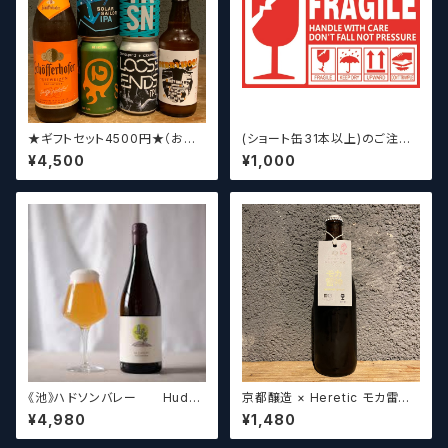
★ギフトセット4500円★（お好
(ショート缶31本以上)のご注文
みに合わせて5〜6本チョイスさ
の場合いこちらをご購入くださ
¥4,500
¥1,000
せていただきます）【クラフトビー
い。 【クラフトビール】
ル】
《池》ハドソンバレー Hudso
京都醸造 × Heretic モカ雷神 /
n Valley Blossom
Kyoto × Heretic MOCHA T
¥4,980
¥1,480
HUNDER【クラフトビールシザ
ーズ】