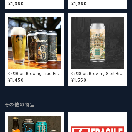
f Brewing Hop Duos! - Citr
f Brewing Dank Ivy【クラフト
¥1,650
¥1,650
a + Galaxy 【クラフトビールシ
ビールシザーズ】
ザーズ】
《池》8 bit Brewing True Bre
《池》8 bit Brewing 8 bit Bre
wmance (473ml) / トゥルー
wing Chateau De La Dank
¥1,450
¥1,550
ブルーマンス【クラフトビール】
WC DIPA (473ml) / シャトー・
ド・ラ・ダンク【クラフトビール】
その他の商品