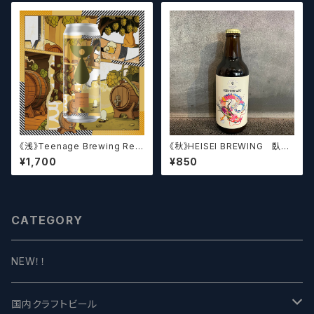
《浅》Teenage Brewing Res
《秋》HEISEI BREWING 臥龍
urrection // レザレクション【ク
長生(がりゅうちょうせい)アメリ
¥1,700
¥850
ラフトビール】
カンペールエール【クラフトビー
ル】
CATEGORY
NEW！！
国内クラフトビール