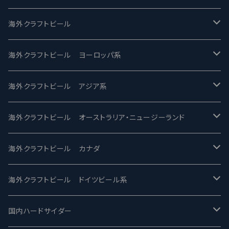
UCHU BREWING -うちゅうブルーイング
海外クラフトビール
バテレ -VERTERE
Modern Times モダンタイムズ
海外クラフトビール ヨーロッパ系
2nd Story Ale Works -セカンドストーリー
Maui マウイ
UnBarred -アンバード
海外クラフトビール アジア系
ビアへるん - Beer Hearn
Toppling Goliath トップリンゴライアス
SAIREN /サイレン
gweilo-鬼佬 グウァイロ
海外クラフトビール オーストラリア・ニュージーランド
忽布古丹醸造 - HOP KOTAN
Fair State フェアステイト
ワイルドチャイルド - Wilde Child
Heart Of Darkness - ハートオブダークネス
ROCKY RIDGE - ロッキーリッジ
海外クラフトビール カナダ
ワイマーケットブルーイング Y.Market Brewing
Lagunitas ラグニタス
BrewDog Brewery - ブリュードッグ
Carbon brews -カーボン
BODRIGGY BREWING ボッドリッジー
Jackie O's ジャッキーオーズ
海外クラフトビール ドイツビール系
志賀高原ビール - SIGAKOGEN
FirestoneWalker ファイアストーン
The Flying Inn / ザ フライイング イン
TAIHU - タイフー
CO-CONSPIRATORS コ・コンスピレーターズ
Westbrook ウェストブルック
Karmeliten カーメリテン
国内ハードサイダー