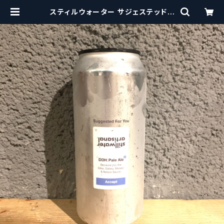
スティルウォーター サジェステッドフ
ォーユー Stillwater Suggeste
d For You | craftbeerscissors