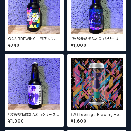
OGA BREWING 西荻カルテ
『攻殻機動隊S.A.C.』シリーズ×
ル Kartail
OGA BREWING P-POSTH
¥740
¥1,000
UMAN
『攻殻機動隊S.A.C.』シリーズ）
《浅》Teenage Brewing Het
× OGA BREWING H-HUMA
erophonic // ヘテロフォニック
¥1,000
¥1,600
N
【クラフトビール】