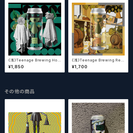
《浅》Teenage Brewing Hop
《浅》Teenage Brewing Res
Icon // ホップアイコン【クラフト
urrection // レザレクション【ク
¥1,850
¥1,700
ビール】
ラフトビール】
その他の商品