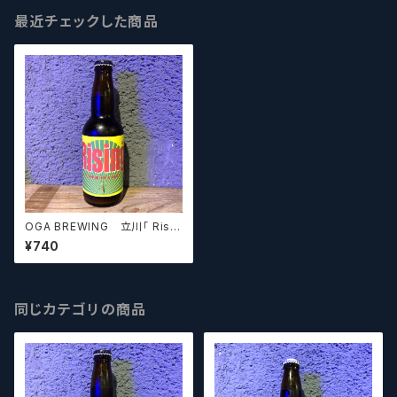
最近チェックした商品
OGA BREWING 立川「 Risin
g 」
¥740
同じカテゴリの商品