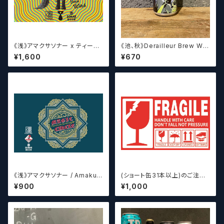
《浅》アマクサソナー x ティーン
《池、秋》Derailleur Brew Wor
エイジ x ウィッチクラフト / Am
ks ANONYMOUS BREWH
¥1,600
¥670
akusa sonar x Teenage Br
OLIC FOUNDATION ディ
ewing ×WITCH CRAFT Tee
レイラブリューワークス
n Witch 【クラフトビールシザー
ズ】
《浅》アマクサソナー / Amakus
(ショート缶31本以上)のご注文
a sonar MAGIC CIRCLE 【ク
の場合いこちらをご購入くださ
¥900
¥1,000
ラフトビールシザーズ】
い。 【クラフトビール】