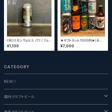
《秋》コモンウェルス パフ / Com
★ギフトセット7000円★（お好
monwealth Puff 【クラフトビ
みに合わせて5～8本チョイスさ
¥1,130
¥7,000
ールシザーズ】
せていただきます）【クラフトビー
ル】
CATEGORY
NEW！！
国内クラフトビール
UCHU BREWING -うちゅうブルーイング
海外クラフトビール