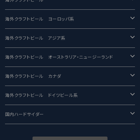
バテレ -VERTERE
Modern Times モダンタイムズ
海外クラフトビール ヨーロッパ系
2nd Story Ale Works -セカンドストーリー
Maui マウイ
UnBarred -アンバード
海外クラフトビール アジア系
ビアへるん - Beer Hearn
Toppling Goliath トップリンゴライアス
SAIREN /サイレン
gweilo-鬼佬 グウァイロ
海外クラフトビール オーストラリア・ニュージーランド
忽布古丹醸造 - HOP KOTAN
Fair State フェアステイト
ワイルドチャイルド - Wilde Child
Heart Of Darkness - ハートオブダークネス
ROCKY RIDGE - ロッキーリッジ
海外クラフトビール カナダ
ワイマーケットブルーイング Y.Market Brewing
Lagunitas ラグニタス
BrewDog Brewery - ブリュードッグ
Carbon brews -カーボン
BODRIGGY BREWING ボッドリッジー
Jackie O's ジャッキーオーズ
海外クラフトビール ドイツビール系
志賀高原ビール - SIGAKOGEN
FirestoneWalker ファイアストーン
The Flying Inn / ザ フライイング イン
TAIHU - タイフー
CO-CONSPIRATORS コ・コンスピレーターズ
Westbrook ウェストブルック
Karmeliten カーメリテン
国内ハードサイダー
OUTSIDER - アウトサイダーブルーイング
Stone ストーン
To Øl / トゥ・オール
SUNMAI - サンマイ
アーバノートブリューイング Urbanaut
HOWE SOUND ハウサウンド
Schöfferhofer シェッファーホッファー
サノバスミス / Son of the Smith