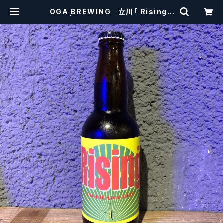
OGA BREWING 立川「 Rising 」
| craftbeerscissors