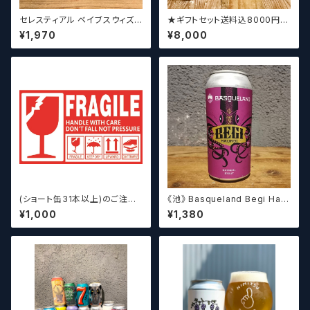
セレスティアル ベイブスウィズ
★ギフトセット送料込8000円★
ザパワー / Celestial Beerwo
（お好みに合わせて高価なビー
¥1,970
¥8,000
rks Babes With the Power
ルも含めて5～6本チョイスさせ
ていただきます）【クラフトビー
ル】
(ショート缶31本以上)のご注文
《池》 Basqueland Begi Hau
の場合いこちらをご購入くださ
ndi ベヒ アウンディ
¥1,000
¥1,380
い。 【クラフトビール】