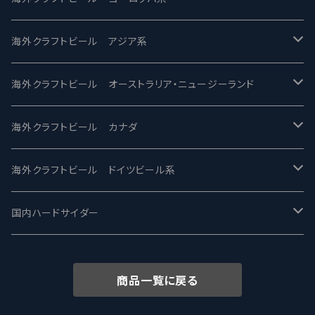
2nd Story Ale Works -セカンドストーリー
Maui マウイ
UnBarred -アンバード
海外クラフトビール アジア系
ビアへるん - Beer Hearn
Toppling Goliath トップリンゴライアス
SAIREN /サイレン
gweilo-鬼佬 グウァイロ
海外クラフトビール オーストラリア・ニュージーランド
忽布古丹醸造 - HOP KOTAN
Fair State フェアステイト
ワイルドチャイルド - Wilde Child
Heart Of Darkness - ハートオブダークネス
ROCKY RIDGE - ロッキーリッジ
海外クラフトビール カナダ
ワイマーケットブルーイング Y.Market Brewing
Lagunitas ラグニタス
BrewDog Brewery - ブリュードッグ
Carbon brews -カーボン
BODRIGGY BREWING ボッドリッジー
Jackie O's ジャッキーオーズ
海外クラフトビール ドイツビール系
志賀高原ビール - SIGAKOGEN
FirestoneWalker ファイアストーン
The Flying Inn / ザ フライイング イン
TAIHU - タイフー
CO-CONSPIRATORS コ・コンスピレーターズ
Westbrook ウェストブルック
Karmeliten カーメリテン
国内ハードサイダー
OUTSIDER - アウトサイダーブルーイング
Stone ストーン
To Øl / トゥ・オール
SUNMAI - サンマイ
アーバノートブリューイング Urbanaut
HOWE SOUND ハウサウンド
Schöfferhofer シェッファーホッファー
サノバスミス / Son of the Smith
商品一覧に戻る
箕面ビール - MINOH BEER
Mikkeller ミッケラー
Lambiek Fabriek - ファブリーク
Behemoth - ベヒーモス
Deep Creek Brewing Co.
Strathcona ストラスコナ
Früh フリュー