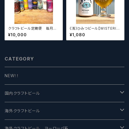
クラフトビール定期便 毎月厳
《浅》ひみつビール【WISTERIA】
選したクラフトビールをお届けし
／ ウィステリア
¥10,000
¥1,080
ます。（10本～12本）
CATEGORY
NEW！！
国内クラフトビール
UCHU BREWING -うちゅうブルーイング
海外クラフトビール
バテレ -VERTERE
Modern Times モダンタイムズ
海外クラフトビール ヨーロッパ系