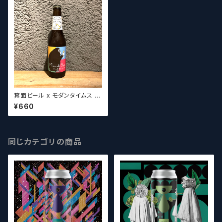
箕面ビール x モダンタイムス ネ
コキングダム Minoh x Mode
¥660
rn Times Neko Kingdom
【クラフトビール】
同じカテゴリの商品