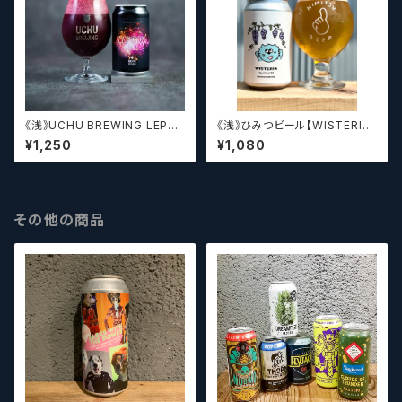
《浅》UCHU BREWING LEPT
《浅》ひみつビール【WISTERIA】
ON【クラフトビール】
／ ウィステリア
¥1,250
¥1,080
その他の商品