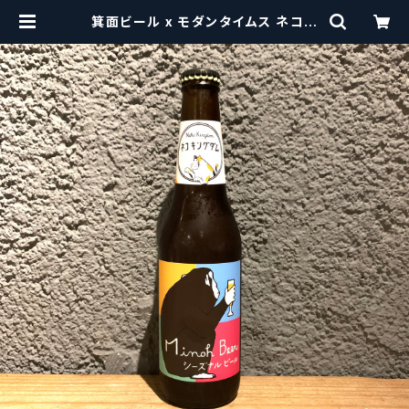
箕面ビール x モダンタイムス ネコキ
ングダム Minoh x Modern Time
s Neko Kingdom【クラフトビール】
| craftbeerscissors