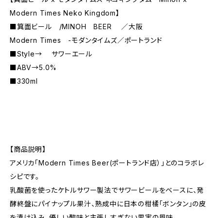
Modern Times Neko Kingdom】
■箕面ビール /MINOH BEER ／大阪
Modern Times -モダンタイムズ／ポートランド
■Style→ サワーエール
■ABV→5.0%
■330ml
【商品説明】
アメリカ「Modern Times Beer(ポートランド店）」とのコラボレ
シピです。
乳酸菌を使ったケトルサワー製法でサワービールをベースに、発
酵終盤にパイナップル果汁、熟成中に日本の柑橘「ボンタン」の皮
を漬け込み、優しい酸味と主張しすぎない果実の風味。