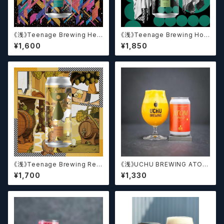
《浅》Teenage Brewing Het
《浅》Teenage Brewing Hop
erophonic // ヘテロフォニック
Icon // ホップアイコン【クラフト
¥1,600
¥1,850
【クラフトビール】
ビール】
《浅》Teenage Brewing Res
《浅》UCHU BREWING ATOM
urrection // レザレクション【ク
MANGO【クラフトビール】
¥1,700
¥1,330
ラフトビール】