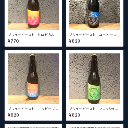
ブリュービースト トロピカルIP
ブリュービースト コーヒースタ
A BREWBEAST Tropical
ウト BREWBEAST Coffe
¥770
¥820
IPA
e Stout
ブリュービースト ホッピーヴァ
ブリュービースト フレッシュホ
イツェン BREWBEAST H
ップ イブキIPA BREWBE
¥820
¥820
OPPY WEIZEN
AST Fresh HOP IBUKI IPA