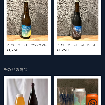
ブリュービースト セッションIP
ブリュービースト コーヒースタ
A BREWBEAST Session
ウト BREWBEAST Coffe
¥1,250
¥1,250
IPA
e Stout
その他の商品