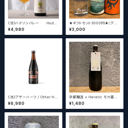
《池》ハドソンバレー Hudso
★ギフトセット3000円★（グラ
n Valley Blossom
スセット）【クラフトビール】
¥4,980
¥3,000
《池》アザーハーフ / Other Hal
京都醸造 × Heretic モカ雷神 /
f Brewing Triple Drupe【ク
Kyoto × Heretic MOCHA T
¥6,980
¥1,480
ラフトビールシザーズ】
HUNDER【クラフトビールシザ
ーズ】