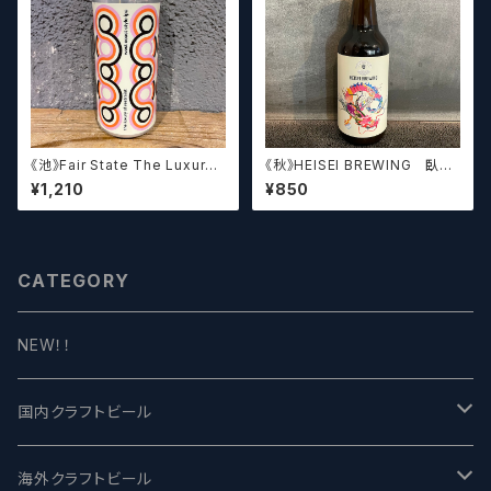
《池》Fair State The Luxury
《秋》HEISEI BREWING 臥龍
of Restraint / フェアステイト
長生(がりゅうちょうせい)アメリ
¥1,210
¥850
ザ ラグジュアリー オブ リストレ
カンペールエール【クラフトビー
イント【クラフトビールシザーズ】
ル】
CATEGORY
NEW！！
国内クラフトビール
UCHU BREWING -うちゅうブルーイング
海外クラフトビール