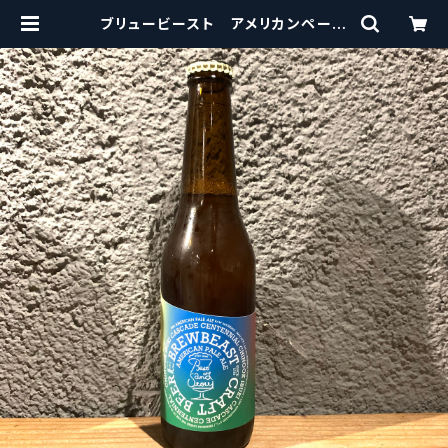
ブリュービースト アメリカンペール
エール BREWBEAST Americ
an Pale Ale | craftbeerscisso
rs