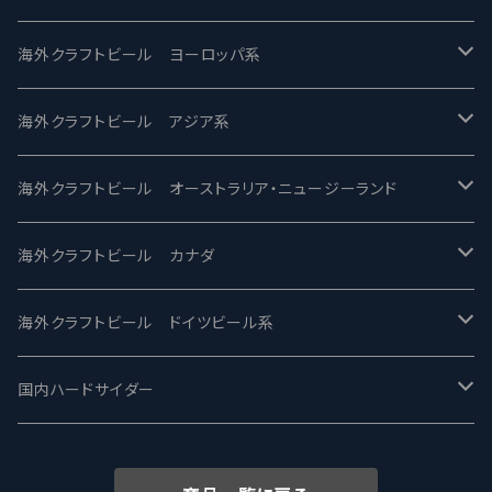
バテレ -VERTERE
Modern Times モダンタイムズ
海外クラフトビール ヨーロッパ系
2nd Story Ale Works -セカンドストーリー
Maui マウイ
UnBarred -アンバード
海外クラフトビール アジア系
ビアへるん - Beer Hearn
Toppling Goliath トップリンゴライアス
SAIREN /サイレン
gweilo-鬼佬 グウァイロ
海外クラフトビール オーストラリア・ニュージーランド
忽布古丹醸造 - HOP KOTAN
Fair State フェアステイト
ワイルドチャイルド - Wilde Child
Heart Of Darkness - ハートオブダークネス
ROCKY RIDGE - ロッキーリッジ
海外クラフトビール カナダ
ワイマーケットブルーイング Y.Market Brewing
Lagunitas ラグニタス
BrewDog Brewery - ブリュードッグ
Carbon brews -カーボン
BODRIGGY BREWING ボッドリッジー
Jackie O's ジャッキーオーズ
海外クラフトビール ドイツビール系
志賀高原ビール - SIGAKOGEN
FirestoneWalker ファイアストーン
The Flying Inn / ザ フライイング イン
TAIHU - タイフー
CO-CONSPIRATORS コ・コンスピレーターズ
Westbrook ウェストブルック
Karmeliten カーメリテン
国内ハードサイダー
OUTSIDER - アウトサイダーブルーイング
Stone ストーン
To Øl / トゥ・オール
SUNMAI - サンマイ
アーバノートブリューイング Urbanaut
HOWE SOUND ハウサウンド
Schöfferhofer シェッファーホッファー
サノバスミス / Son of the Smith