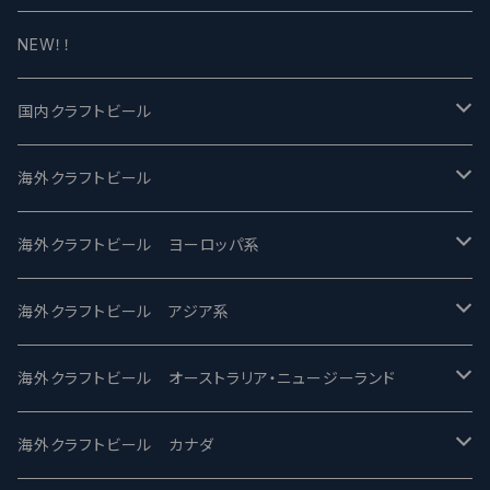
NEW！！
国内クラフトビール
UCHU BREWING -うちゅうブルーイング
海外クラフトビール
バテレ -VERTERE
Modern Times モダンタイムズ
海外クラフトビール ヨーロッパ系
2nd Story Ale Works -セカンドストーリー
Maui マウイ
UnBarred -アンバード
海外クラフトビール アジア系
ビアへるん - Beer Hearn
Toppling Goliath トップリンゴライアス
SAIREN /サイレン
gweilo-鬼佬 グウァイロ
海外クラフトビール オーストラリア・ニュージーランド
忽布古丹醸造 - HOP KOTAN
Fair State フェアステイト
ワイルドチャイルド - Wilde Child
Heart Of Darkness - ハートオブダークネス
ROCKY RIDGE - ロッキーリッジ
海外クラフトビール カナダ