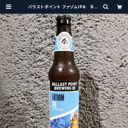
バラストポイント ファゾムIPA Ball
ast Point Fathom IPA【クラフト
ビール】 | craftbeerscissors