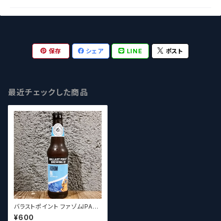
保存
シェア
LINE
ポスト
最近チェックした商品
バラストポイント ファゾムIPA
Ballast Point Fathom IPA【ク
¥600