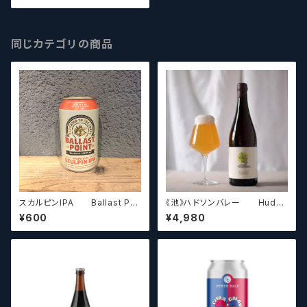
ラフトビール】
同じカテゴリの商品
スカルピンIPA Ballast Poi
《池》ハドソンバレー Hudso
nt Greapefruit Sculpin IPA
n Valley Blossom
¥600
¥4,980
Can