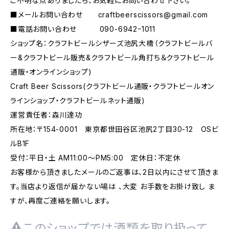
ご不明な点ありましたら、お気軽にお問い合わせ下さい。
■メールお問い合わせ
craftbeerscissors@gmail.com
■電話お問い合わせ 090-6942ｰ1011
ショップ名：クラフトビールシザーズ池尻大橋（クラフトビールバ
ー&クラフトビール販売&クラフトビール角打ち＆クラフトビール
通販・オンラインショップ)
Craft Beer Scissors(クラフトビール通販・クラフトビールオン
ラインショップ・クラフトビールネット通販)
運営責任者：森川達功
所在地：〒154-0001 東京都世田谷区池尻2丁目30-12 OSビ
ルB1F
受付：平日・土 AM11:00～PM5:00 定休日：不定休
お客様から頂きましたメールのご返事は、2日以内にさせて頂きま
す。当店より返信が届かない場は 、大変 お手数をお掛け致し ま
すが、再度ご連絡を願いします。
このショップでは酒類を取り扱って