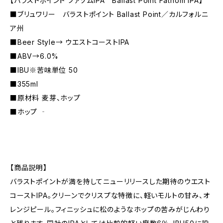
【バラストポイント ファゾムIPA Ballast Point Fathom IPA】
■ブリュワリー バラストポイント Ballast Point／カルフォルニ
ア州
■Beer Style→ ウエストコーストIPA
■ABV→6.0%
■IBU※苦味単位 50
■355ml
■原材料 麦芽、ホップ
■ホップ ‐
【商品説明】
バラストポイントが満を持してニューリリースした期待のウエスト
コーストIPA。クリーンでクリスプな特徴に、軽いモルトの甘み、オ
レンジピール。フィニッシュに松のようなホップの苦みがじんわり