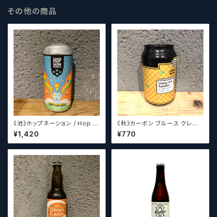
その他の商品
《池》ホップネーション / Hop N
《秋》カーボン ブルース クレイ
ation Get The Gist
ジーリッチルプリンズ Carbo
¥1,420
¥770
n Brews Crazy rich Lupulin
s【クラフトビール】