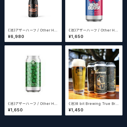
《池》アザーハーフ / Other Hal
《池》アザーハーフ / Other Hal
f Brewing Triple Drupe【ク
f Brewing Hop Duos! - Citr
¥6,980
¥1,650
ラフトビールシザーズ】
a + Galaxy 【クラフトビールシ
ザーズ】
《池》アザーハーフ / Other Hal
《池》8 bit Brewing True Bre
f Brewing Dank Ivy【クラフト
wmance (473ml) / トゥルー
¥1,650
¥1,450
ビールシザーズ】
ブルーマンス【クラフトビール】