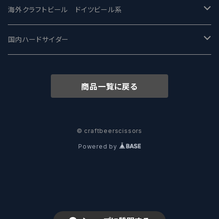
ワイマーケットブルーイング Y.Market Brewing
Lagunitas ラグニタス
BrewDog Brewery - ブリュードッグ
Carbon brews -カーボン
BODRIGGY BREWING ボッドリッジー
Jackie O's ジャッキーオーズ
海外クラフトビール ドイツビール系
志賀高原ビール - SIGAKOGEN
FirestoneWalker ファイアストーン
The Flying Inn / ザ フライイング イン
TAIHU - タイフー
CO-CONSPIRATORS コ・コンスピレーターズ
Westbrook ウェストブルック
Karmeliten カーメリテン
国内ハードサイダー
OUTSIDER - アウトサイダーブルーイング
Stone ストーン
To Øl / トゥ・オール
SUNMAI - サンマイ
アーバノートブリューイング Urbanaut
HOWE SOUND ハウサウンド
Schöfferhofer シェッファーホッファー
サノバスミス / Son of the Smith
商品一覧に戻る
箕面ビール - MINOH BEER
Mikkeller ミッケラー
Lambiek Fabriek - ファブリーク
Behemoth - ベヒーモス
Deep Creek Brewing Co.
Strathcona ストラスコナ
Früh フリュー
サンクトガーレン - Sankt Gallen
Hop Nation ホップネーション
Marble / マーブル
8 Wired エイトワイアード
ODIN BREWING オディン
Plank プランク
© craftbeerscissors
Powered by
ウェストコーストブルーイング -WCB
Brewski ブリュースキー
Buxton - バクストン
Isthmus イスムス
Electric Bicycle エレクトリックバイシクル
Tucher トゥーハー
いわて蔵ビール - IWATEKURABEER
【LHG】Left Handed Giant レフト
Omnipollo - オムニポーロ
Parrotdog パロットドッグ
Laga Biere ラガビエール
Ganstaller ゲンスタラー
大山Gビール -Daisen G Beer
Burley -バーリーオーク
Sandford Orchards - オーチャード
Dainton デイントン
LTM レ トロワ ムスクテール