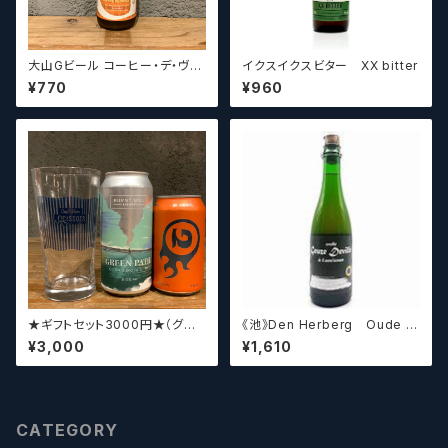
大山Gビール コーヒー・デ・ヴァ
イクスイクスビター XX bitter
イス【クラフトビール】
¥770
¥960
★ギフトセット3000円★（グラ
《池》Den Herberg Oude G
スセット）【クラフトビール】
euze Deville a L'acienne
¥3,000
¥1,610
デンヘルベルグ
CATEGORY