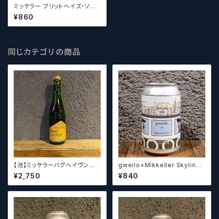
ミッケラー ブリットヘイズ・ソバI
PA Mikkeller Bullet Haze-
¥860
Soba NE Style Soba (Buck
wheat) IPA
同じカテゴリの商品
【池】ミッケラーバグヘイヴン
gweilo×Mikkeller Skyline
ルードペッシュ Mikkeller Bag
NE IPA／鬼佬 ×ミッケラー スカ
¥2,750
¥840
haven Ruud Peesch
イライン NE IPA 【クラフトビ
ール】