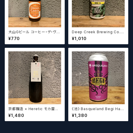
大山Gビール コーヒー・デ・ヴァ
Deep Creek Brewing Co. L
イス【クラフトビール】
upulin Effect ディープクリ
¥770
¥1,010
ーク ルプリン エフェクト
京都醸造 × Heretic モカ雷神 /
《池》 Basqueland Begi Hau
Kyoto × Heretic MOCHA T
ndi ベヒ アウンディ
¥1,480
¥1,380
HUNDER【クラフトビールシザ
ーズ】