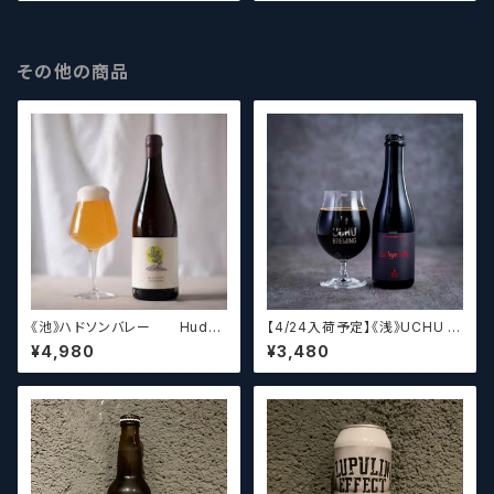
ur Scandinavia Berliner w/
Seabuckthorn
その他の商品
《池》ハドソンバレー Hudso
【4/24入荷予定】《浅》UCHU B
n Valley Blossom
REWING LabyrinthN【クラフト
¥4,980
¥3,480
ビール】