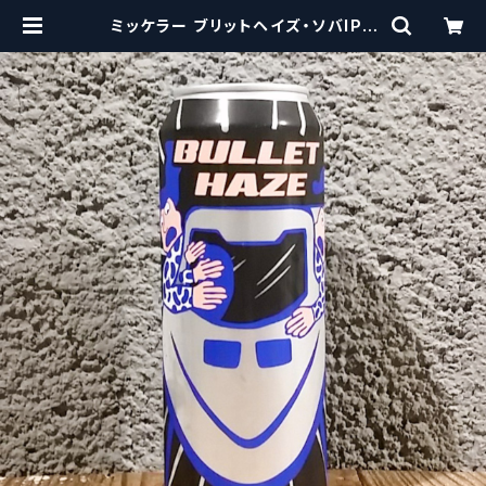
ミッケラー ブリットヘイズ・ソバIPA
Mikkeller Bullet Haze-Soba
NE Style Soba (Buckwheat) IP
A | craftbeerscissors