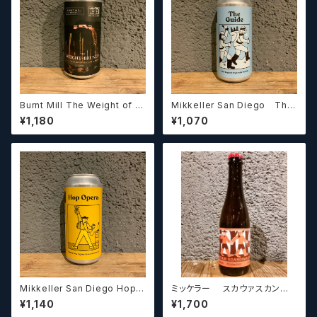
Burnt Mill The Weight of Br
Mikkeller San Diego The
unch バーントミル ザ ウェイト
Guide ミッケラー ザガイド
¥1,180
¥1,070
オブ ブランチ
Mikkeller San Diego Hop
ミッケラー スカウァスカンジ
Opera IPA ミッケラー ホッ
ナ ビアベルリナー ヴァイセ シー
¥1,140
¥1,700
プオペラIPA
バックソーン／Mikkeller Sco