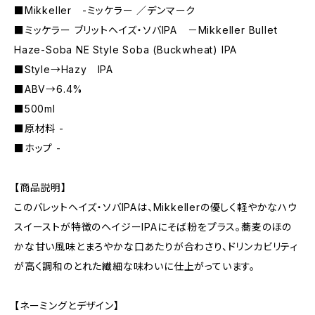
■Mikkeller -ミッケラー ／デンマーク
■ミッケラー ブリットヘイズ・ソバIPA －Mikkeller Bullet
Haze-Soba NE Style Soba (Buckwheat) IPA
■Style→Hazy IPA
■ABV→6.4%
■500ml
■原材料 -
■ホップ -
【商品説明】
このバレットヘイズ・ソバIPAは、Mikkellerの優しく軽やかなハウ
スイーストが特徴のヘイジーIPAにそば粉をプラス。蕎⻨のほの
かな甘い風味とまろやかな口あたりが合わさり、ドリンカビリティ
が高く調和のとれた繊細な味わいに仕上がっています。
【ネーミングとデザイン】