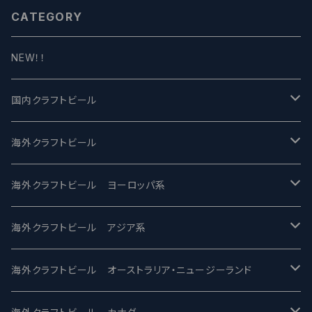
CATEGORY
NEW！！
国内クラフトビール
UCHU BREWING -うちゅうブルーイング
海外クラフトビール
バテレ -VERTERE
Modern Times モダンタイムズ
海外クラフトビール ヨーロッパ系
2nd Story Ale Works -セカンドストーリー
Maui マウイ
UnBarred -アンバード
海外クラフトビール アジア系
ビアへるん - Beer Hearn
Toppling Goliath トップリンゴライアス
SAIREN /サイレン
gweilo-鬼佬 グウァイロ
海外クラフトビール オーストラリア・ニュージーランド
忽布古丹醸造 - HOP KOTAN
Fair State フェアステイト
ワイルドチャイルド - Wilde Child
Heart Of Darkness - ハートオブダークネス
ROCKY RIDGE - ロッキーリッジ