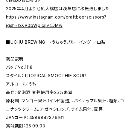
《移転のお知らせ》
2025年4月より池尻大橋店は浅草店に移転致しました
https://www.instagram.com/craftbeerscissors?
igsh=bXV0bWpicjlvcDMw
■UCHU BREWING -うちゅうブルーイング ／山梨
商品説明
バッチNo.1118
スタイル：TROPICAL SMOOTHIE SOUR
アルコール：5%
品目：発泡酒 麦芽使用率25%未満
原材料：マンゴー果汁（インド製造）、パイナップル果汁、糖類、コ
コナッツクリーム、アガベシロップ、ライム果汁、麦芽
JANコード：4589842376161
賞味期限：25.09.03