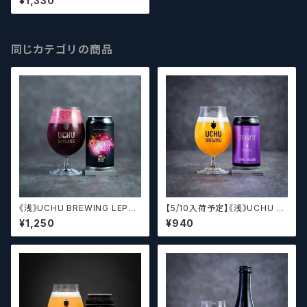
¥1,330
同じカテゴリの商品
《浅》UCHU BREWING LEPT
【5/10入荷予定】《浅》UCHU B
ON【クラフトビール】
REWING TORUS Galaxy【ク
¥1,250
¥940
ラフトビール】