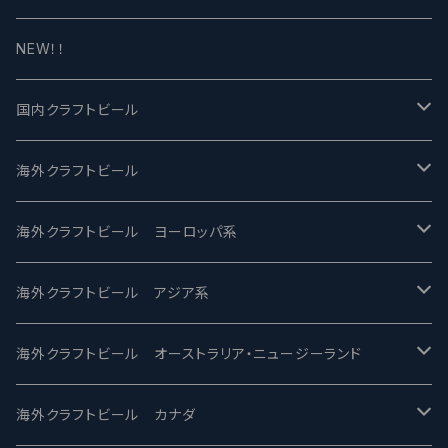
NEW！！
国内クラフトビール
UCHU BREWING -うちゅうブルーイング
海外クラフトビール
バテレ -VERTERE
Modern Times モダンタイムズ
海外クラフトビール ヨーロッパ系
2nd Story Ale Works -セカンドストーリー
Maui マウイ
UnBarred -アンバード
海外クラフトビール アジア系
ビアへるん - Beer Hearn
Toppling Goliath トップリンゴライアス
SAIREN /サイレン
gweilo-鬼佬 グウァイロ
海外クラフトビール オーストラリア・ニュージーランド
忽布古丹醸造 - HOP KOTAN
Fair State フェアステイト
ワイルドチャイルド - Wilde Child
Heart Of Darkness - ハートオブダークネス
ROCKY RIDGE - ロッキーリッジ
海外クラフトビール カナダ