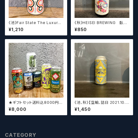
《池》Fair State The Luxury
《秋》HEISEI BREWING 臥龍
of Restraint / フェアステイト
長生(がりゅうちょうせい)アメリ
¥1,210
¥850
ザ ラグジュアリー オブ リストレ
カンペールエール【クラフトビー
イント【クラフトビールシザーズ】
ル】
★ギフトセット送料込8000円★
《池、秋》【空輸、詰日 2021.10.2
（お好みに合わせて高価なビー
6】ディフィニティブ エルスウェア
¥8,000
¥1,450
ルも含めて5～6本チョイスさせ
/ Definitive Elsewhere
ていただきます）【クラフトビー
ル】
CATEGORY