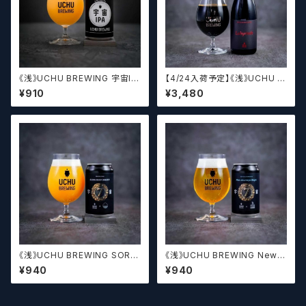
《浅》UCHU BREWING 宇宙IP
【4/24入荷予定】《浅》UCHU B
A【クラフトビール】
REWING LabyrinthN【クラフト
¥910
¥3,480
ビール】
《浅》UCHU BREWING SORA
《浅》UCHU BREWING New J
MIZU SHIZEN【クラフトビー
ourneys Begin【クラフトビー
¥940
¥940
ル】
ル】