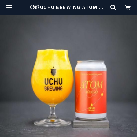
《浅》UCHU BREWING ATOM MA
NGO【クラフトビール】 | craftbeer
scissors