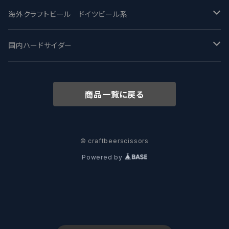
ワイマーケットブルーイング Y.Market Brewing
Lagunitas ラグニタス
BrewDog Brewery - ブリュードッグ
Carbon brews -カーボン
BODRIGGY BREWING ボッドリッジー
Jackie O's ジャッキーオーズ
海外クラフトビール ドイツビール系
志賀高原ビール - SIGAKOGEN
FirestoneWalker ファイアストーン
The Flying Inn / ザ フライイング イン
TAIHU - タイフー
CO-CONSPIRATORS コ・コンスピレーターズ
Westbrook ウェストブルック
Karmeliten カーメリテン
国内ハードサイダー
OUTSIDER - アウトサイダーブルーイング
Stone ストーン
To Øl / トゥ・オール
SUNMAI - サンマイ
アーバノートブリューイング Urbanaut
HOWE SOUND ハウサウンド
Schöfferhofer シェッファーホッファー
サノバスミス / Son of the Smith
商品一覧に戻る
箕面ビール - MINOH BEER
Mikkeller ミッケラー
Lambiek Fabriek - ファブリーク
Behemoth - ベヒーモス
Deep Creek Brewing Co.
Strathcona ストラスコナ
Früh フリュー
サンクトガーレン - Sankt Gallen
Hop Nation ホップネーション
Marble / マーブル
8 Wired エイトワイアード
ODIN BREWING オディン
Plank プランク
© craftbeerscissors
Powered by
ウェストコーストブルーイング -WCB
Brewski ブリュースキー
Buxton - バクストン
Isthmus イスムス
Electric Bicycle エレクトリックバイシクル
Tucher トゥーハー
いわて蔵ビール - IWATEKURABEER
【LHG】Left Handed Giant レフト
Omnipollo - オムニポーロ
Parrotdog パロットドッグ
Laga Biere ラガビエール
Ganstaller ゲンスタラー