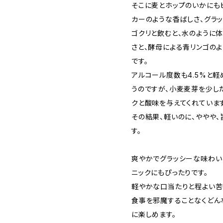
そこに麦とホップのいかにも
カーのような香ばしさ、グラ
ゴクリと飲むと、水のように
さと、酵母による青リンゴの
です。
アルコール度数も4.5%と
うのですが、小麦麦芽を少し
クと酸味を与えてくれています
その結果、軽いのに、ややや
す。
爽やかでグラッシーな味わい
ニックにもぴったりです。
軽やかな口当たりと程よい苦味
食事を邪魔することなくどん
に楽しめます。