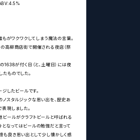
/ ABV:4.5%
ら誰もがワクワクしてしまう魔法の言葉。
勢の高柳商店街で開催される夜店（祭
1638が付く日（と、土曜日）には夜
したものでした。
メージしたビールです。
のノスタルジックな思い出を、歴史あ
で表現しました。
地ビールがクラフトビールと呼ばれる
今となってはビールの勉強だと言って
憶も良き思い出として少し懐かしく感