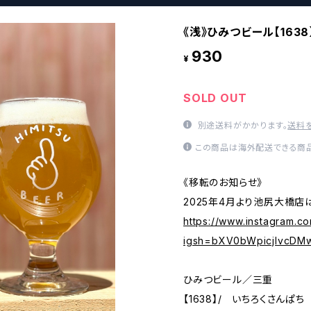
《浅》ひみつビール【163
930
¥
SOLD OUT
別途送料がかかります。
送料
この商品は海外配送できる商品
《移転のお知らせ》
2025年4月より池尻大橋
https://www.instagram.co
igsh=bXV0bWpicjlvcDM
ひみつビール／三重
【1638】/ いちろくさんぱち