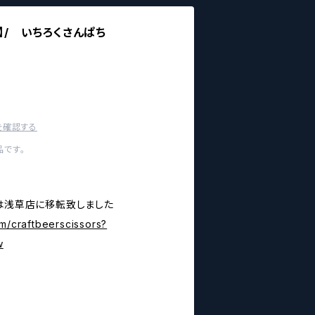
8】/ いちろくさんぱち
を確認する
です。
店は浅草店に移転致しました
m/craftbeerscissors?
w